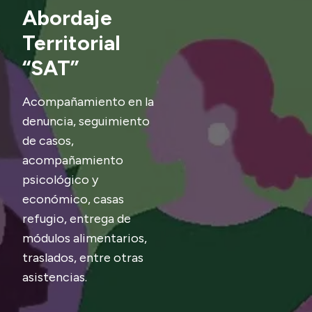
Abordaje
Transparencia
Territorial
Presupuesto
“SAT”
Boletín Oficial
Compras y licitaciones
Acompañamiento en la
Consulta de expedientes
denuncia, seguimiento
de casos,
Consulta de pago a proveedores
acompañamiento
Convocatorias
psicológico y
Intranet
económico, casas
Login
refugio, entrega de
módulos alimentarios,
traslados, entre otras
asistencias.