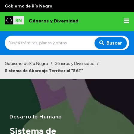
Gobierno de Río Negro
Géneros y Diversidad
Buscar
Inicio
Gobierno de Río Negro
/
Géneros y Diversidad
/
Sistema de Abordaje Territorial “SAT”
Institucional
Misión
Programas y capacitaciones
Observatorio
Desarrollo Humano
Normativa
Sistema de