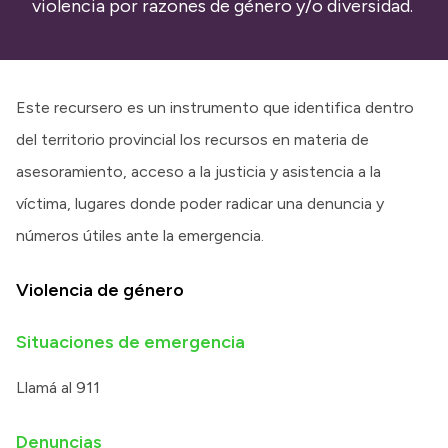
violencia por razones de género y/o diversidad.
Transparencia
Presupuesto
Boletín Oficial
Este recursero es un instrumento que identifica dentro
Compras y licitaciones
del territorio provincial los recursos en materia de
Consulta de expedientes
asesoramiento, acceso a la justicia y asistencia a la
Consulta de pago a proveedores
víctima, lugares donde poder radicar una denuncia y
Convocatorias
números útiles ante la emergencia.
Intranet
Violencia de género
Login
Situaciones de emergencia
Llamá al 911
Denuncias