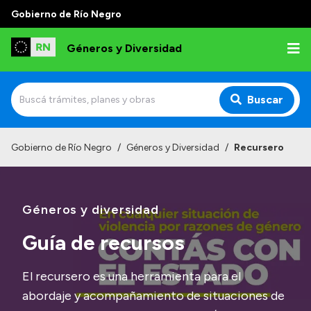
Gobierno de Río Negro
Géneros y Diversidad
Buscar
Inicio
Gobierno de Río Negro
/
Géneros y Diversidad
/
Recursero
Institucional
Misión
Géneros y diversidad
Programas y capacitaciones
Guía de recursos
Observatorio
Normativa
El recursero es una herramienta para el
abordaje y acompañamiento de situaciones de