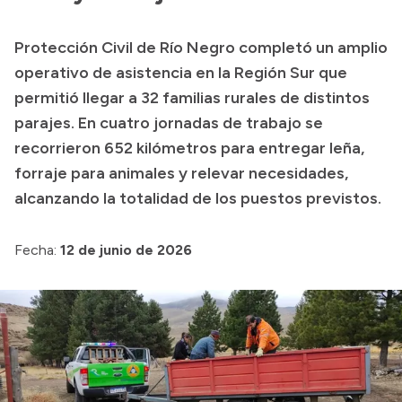
Transparencia
Protección Civil de Río Negro completó un amplio
Presupuesto
operativo de asistencia en la Región Sur que
Boletín Oficial
permitió llegar a 32 familias rurales de distintos
parajes. En cuatro jornadas de trabajo se
Compras y licitaciones
recorrieron 652 kilómetros para entregar leña,
Consulta de expedientes
forraje para animales y relevar necesidades,
Consulta de pago a proveedores
alcanzando la totalidad de los puestos previstos.
Convocatorias
Intranet
Fecha:
12 de junio de 2026
Login