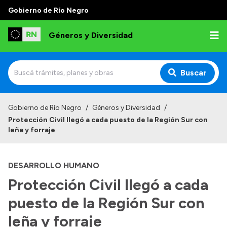
Gobierno de Río Negro
Géneros y Diversidad
Buscar
Inicio
Gobierno de Río Negro
/
Géneros y Diversidad
/
Protección Civil llegó a cada puesto de la Región Sur con
Institucional
leña y forraje
Misión
DESARROLLO HUMANO
Programas y capacitaciones
Protección Civil llegó a cada
Observatorio
puesto de la Región Sur con
Normativa
leña y forraje