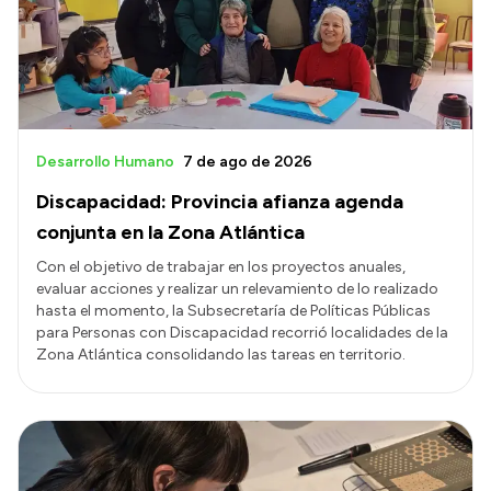
Transparencia
Presupuesto
Boletín Oficial
Compras y licitaciones
Desarrollo Humano
7 de ago de 2026
Consulta de expedientes
Discapacidad: Provincia afianza agenda
Consulta de pago a proveedores
conjunta en la Zona Atlántica
Convocatorias
Con el objetivo de trabajar en los proyectos anuales,
evaluar acciones y realizar un relevamiento de lo realizado
Intranet
hasta el momento, la Subsecretaría de Políticas Públicas
Login
para Personas con Discapacidad recorrió localidades de la
Zona Atlántica consolidando las tareas en territorio.