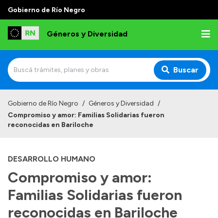
Gobierno de Río Negro
Géneros y Diversidad
Buscar
Inicio
Gobierno de Río Negro
/
Géneros y Diversidad
/
Compromiso y amor: Familias Solidarias fueron
Institucional
reconocidas en Bariloche
Misión
DESARROLLO HUMANO
Programas y capacitaciones
Compromiso y amor:
Observatorio
Familias Solidarias fueron
Normativa
reconocidas en Bariloche