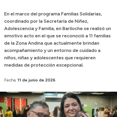
Transparencia
En el marco del programa Familias Solidarias,
Presupuesto
coordinado por la Secretaría de Niñez,
Boletín Oficial
Adolescencia y Familia, en Bariloche se realizó un
emotivo acto en el que se reconoció a 11 familias
Compras y licitaciones
de la Zona Andina que actualmente brindan
Consulta de expedientes
acompañamiento y un entorno de cuidado a
Consulta de pago a proveedores
niños, niñas y adolescentes que requieren
Convocatorias
medidas de protección excepcional.
Intranet
Login
Fecha:
11 de junio de 2026