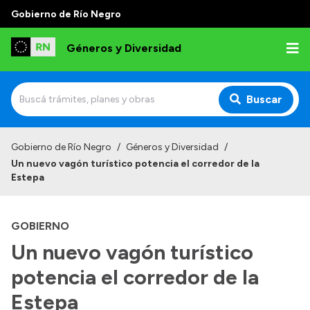
Gobierno de Río Negro
Géneros y Diversidad
Buscar
Inicio
Gobierno de Río Negro
/
Géneros y Diversidad
/
Un nuevo vagón turístico potencia el corredor de la
Institucional
Estepa
Misión
GOBIERNO
Programas y capacitaciones
Un nuevo vagón turístico
Observatorio
potencia el corredor de la
Normativa
Estepa