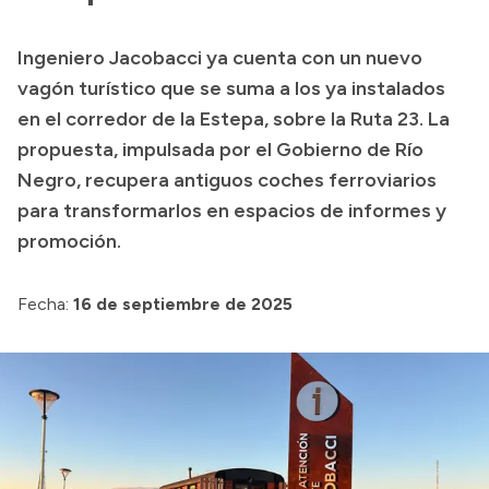
Transparencia
Ingeniero Jacobacci ya cuenta con un nuevo
Presupuesto
vagón turístico que se suma a los ya instalados
Boletín Oficial
en el corredor de la Estepa, sobre la Ruta 23. La
propuesta, impulsada por el Gobierno de Río
Compras y licitaciones
Negro, recupera antiguos coches ferroviarios
Consulta de expedientes
para transformarlos en espacios de informes y
Consulta de pago a proveedores
promoción.
Convocatorias
Intranet
Fecha:
16 de septiembre de 2025
Login