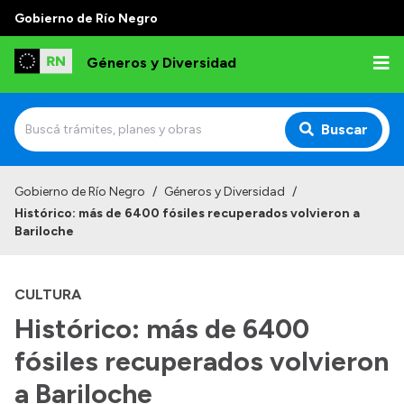
Gobierno de Río Negro
Géneros y Diversidad
Buscar
Inicio
Gobierno de Río Negro
/
Géneros y Diversidad
/
Histórico: más de 6400 fósiles recuperados volvieron a
Institucional
Bariloche
Misión
CULTURA
Programas y capacitaciones
Histórico: más de 6400
Observatorio
fósiles recuperados volvieron
Normativa
a Bariloche