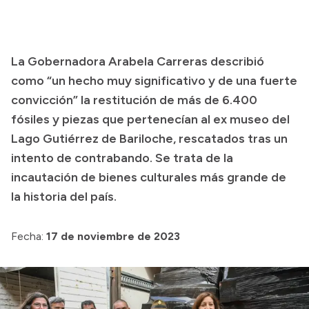
Transparencia
Presupuesto
La Gobernadora Arabela Carreras describió
Boletín Oficial
como “un hecho muy significativo y de una fuerte
Compras y licitaciones
convicción” la restitución de más de 6.400
Consulta de expedientes
fósiles y piezas que pertenecían al ex museo del
Lago Gutiérrez de Bariloche, rescatados tras un
Consulta de pago a proveedores
intento de contrabando. Se trata de la
Convocatorias
incautación de bienes culturales más grande de
Intranet
la historia del país.
Login
Fecha:
17 de noviembre de 2023