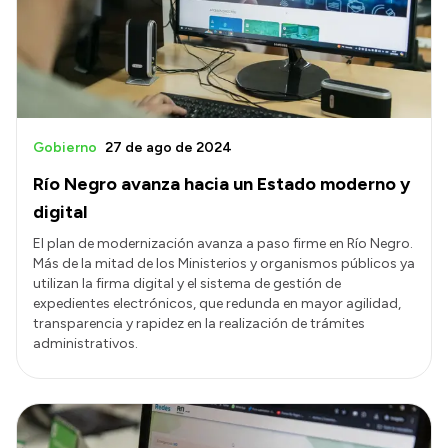
Transparencia
Presupuesto
Boletín Oficial
Compras y licitaciones
Gobierno
27 de ago de 2024
Consulta de expedientes
Río Negro avanza hacia un Estado moderno y
Consulta de pago a proveedores
digital
Convocatorias
El plan de modernización avanza a paso firme en Río Negro.
Más de la mitad de los Ministerios y organismos públicos ya
Intranet
utilizan la firma digital y el sistema de gestión de
Login
expedientes electrónicos, que redunda en mayor agilidad,
transparencia y rapidez en la realización de trámites
administrativos.