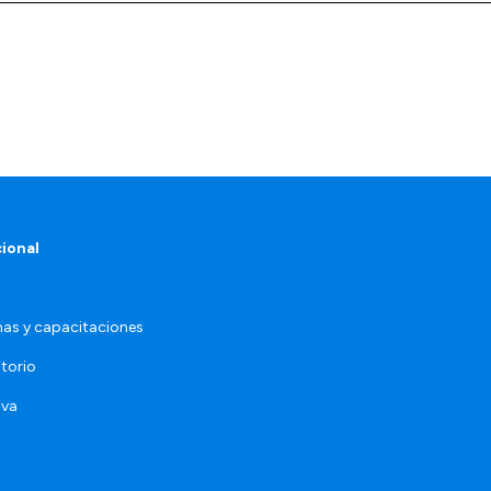
cional
as y capacitaciones
torio
iva