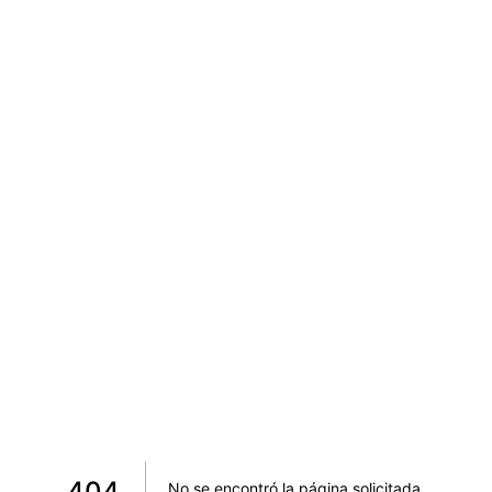
404
No se encontró la página solicitada
.