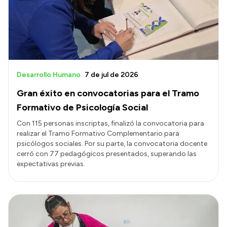
Transparencia
Presupuesto
Boletín Oficial
Compras y licitaciones
Desarrollo Humano
7 de jul de 2026
Consulta de expedientes
Gran éxito en convocatorias para el Tramo
Consulta de pago a proveedores
Formativo de Psicología Social
Convocatorias
Con 115 personas inscriptas, finalizó la convocatoria para
realizar el Tramo Formativo Complementario para
Intranet
psicólogos sociales. Por su parte, la convocatoria docente
Login
cerró con 77 pedagógicos presentados, superando las
expectativas previas.