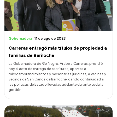
Transparencia
Presupuesto
Boletín Oficial
Compras y licitaciones
Gobernadora
11 de ago de 2023
Consulta de expedientes
Carreras entregó más títulos de propiedad a
Consulta de pago a proveedores
familias de Bariloche
Convocatorias
La Gobernadora de Río Negro, Arabela Carreras, presidió
hoy el acto de entrega de escrituras, aportes a
Intranet
microemprendimientos y personerías jurídicas, a vecinas y
Login
vecinos de San Carlos de Bariloche, dando continuidad a
las políticas de Estado llevadas adelante durante toda la
gestión.