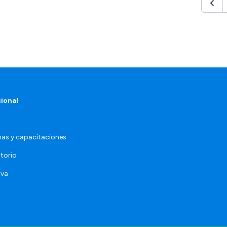
Anter
cional
as y capacitaciones
torio
iva