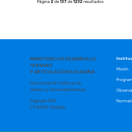
Página
2
de
137
de
1232
resultados
MINISTERIO DE DESARROLLO
Institu
HUMANO
Misión
Y ARTICULACIÓN SOLIDARIA
Program
Secretaría de Políticas de
Género y Diversidad Sexual
Observa
Irigoyen 430.
Normat
CP 8500. Viedma