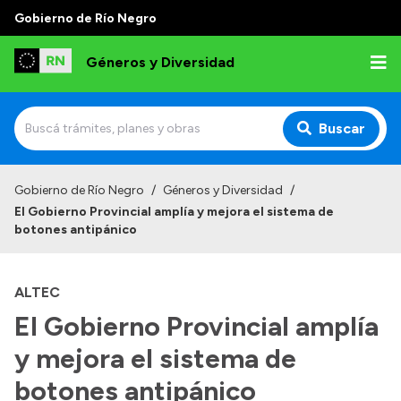
Gobierno de Río Negro
Géneros y Diversidad
Buscar
Inicio
Gobierno de Río Negro
/
Géneros y Diversidad
/
El Gobierno Provincial amplía y mejora el sistema de
Institucional
botones antipánico
Misión
ALTEC
Programas y capacitaciones
El Gobierno Provincial amplía
Observatorio
y mejora el sistema de
Normativa
botones antipánico