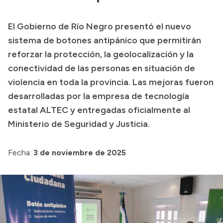
Transparencia
El Gobierno de Río Negro presentó el nuevo
Presupuesto
sistema de botones antipánico que permitirán
Boletín Oficial
reforzar la protección, la geolocalización y la
conectividad de las personas en situación de
Compras y licitaciones
violencia en toda la provincia. Las mejoras fueron
Consulta de expedientes
desarrolladas por la empresa de tecnología
Consulta de pago a proveedores
estatal ALTEC y entregadas oficialmente al
Convocatorias
Ministerio de Seguridad y Justicia.
Intranet
Login
Fecha:
3 de noviembre de 2025