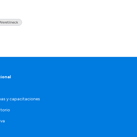
Weretilneck
cional
as y capacitaciones
torio
iva