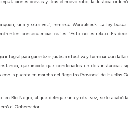
mputaciones previas y, tras el nuevo robo, la Justicia ordenó
nquen, una y otra vez”, remarcó Weretilneck. La ley busca 
nfrenten consecuencias reales. “Esto no es relato. Es decisió
integral para garantizar justicia efectiva y terminar con la llam
stancia, que impide que condenados en dos instancias sig
y con la puesta en marcha del Registro Provincial de Huellas Ge
: en Río Negro, al que delinque una y otra vez, se le acabó l
 cerró el Gobernador.