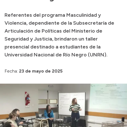
Transparencia
Referentes del programa Masculinidad y
Presupuesto
Violencia, dependiente de la Subsecretaría de
Boletín Oficial
Articulación de Políticas del Ministerio de
Seguridad y Justicia, brindaron un taller
Compras y licitaciones
presencial destinado a estudiantes de la
Consulta de expedientes
Universidad Nacional de Río Negro (UNRN).
Consulta de pago a proveedores
Convocatorias
Fecha:
23 de mayo de 2025
Intranet
Login