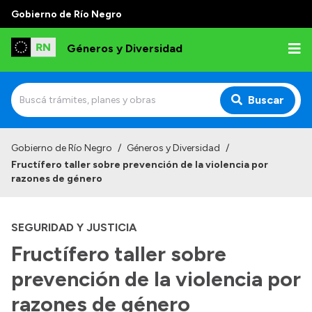
Gobierno de Río Negro
Géneros y Diversidad
Buscar
Inicio
Gobierno de Río Negro
/
Géneros y Diversidad
/
Fructífero taller sobre prevención de la violencia por
Institucional
razones de género
Misión
SEGURIDAD Y JUSTICIA
Programas y capacitaciones
Fructífero taller sobre
Observatorio
prevención de la violencia por
Normativa
razones de género