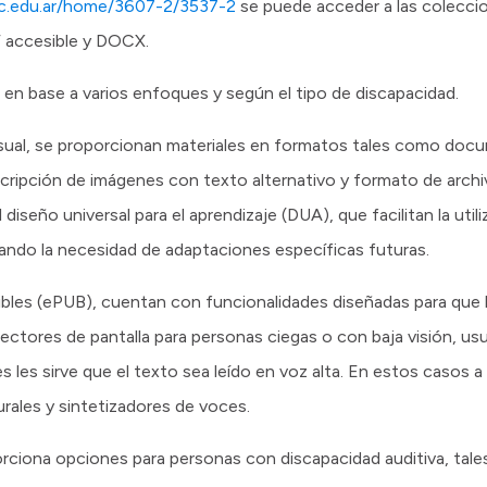
fdc.edu.ar/home/3607-2/3537-2
se puede acceder a las colecc
 accesible y DOCX.
o en base a varios enfoques y según el tipo de discapacidad.
isual, se proporcionan materiales en formatos tales como doc
scripción de imágenes con texto alternativo y formato de archiv
diseño universal para el aprendizaje (DUA), que facilitan la util
ando la necesidad de adaptaciones específicas futuras.
esibles (ePUB), cuentan con funcionalidades diseñadas para que 
lectores de pantalla para personas ciegas o con baja visión, usu
nes les sirve que el texto sea leído en voz alta. En estos caso
rales y sintetizadores de voces.
orciona opciones para personas con discapacidad auditiva, tal