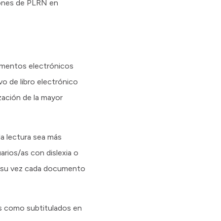
iones de PLRN en
umentos electrónicos
o de libro electrónico
ización de la mayor
la lectura sea más
arios/as con dislexia o
s a su vez cada documento
es como subtitulados en