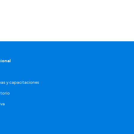
cional
as y capacitaciones
torio
iva