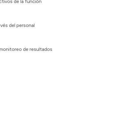
ectivos de la función
avés del personal
l monitoreo de resultados