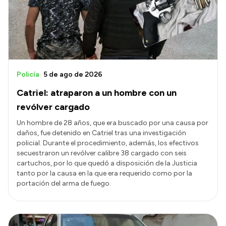
Transparencia
Presupuesto
Boletín Oficial
Compras y licitaciones
Policía
5 de ago de 2026
Consulta de expedientes
Catriel: atraparon a un hombre con un
Consulta de pago a proveedores
revólver cargado
Convocatorias
Un hombre de 28 años, que era buscado por una causa por
daños, fue detenido en Catriel tras una investigación
Intranet
policial. Durante el procedimiento, además, los efectivos
Login
secuestraron un revólver calibre 38 cargado con seis
cartuchos, por lo que quedó a disposición de la Justicia
tanto por la causa en la que era requerido como por la
portación del arma de fuego.