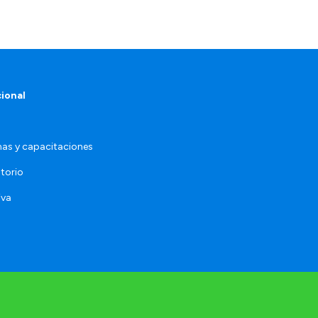
cional
as y capacitaciones
torio
iva