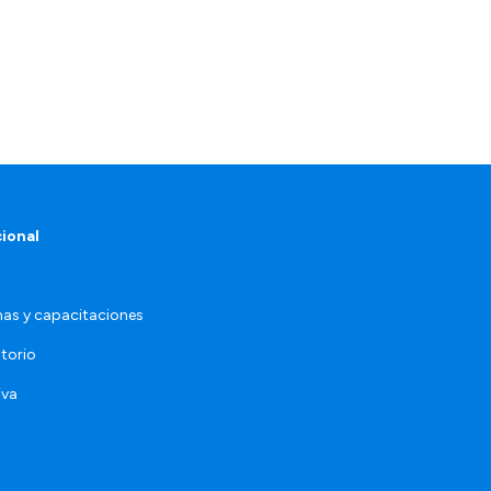
cional
as y capacitaciones
torio
iva