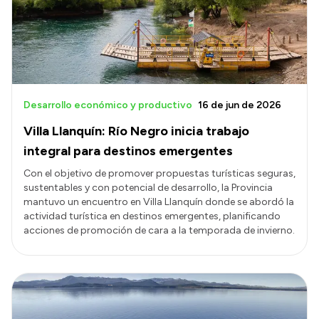
Transparencia
Presupuesto
Boletín Oficial
Compras y licitaciones
Desarrollo económico y productivo
16 de jun de 2026
Consulta de expedientes
Villa Llanquín: Río Negro inicia trabajo
Consulta de pago a proveedores
integral para destinos emergentes
Convocatorias
Con el objetivo de promover propuestas turísticas seguras,
sustentables y con potencial de desarrollo, la Provincia
Intranet
mantuvo un encuentro en Villa Llanquín donde se abordó la
Login
actividad turística en destinos emergentes, planificando
acciones de promoción de cara a la temporada de invierno.